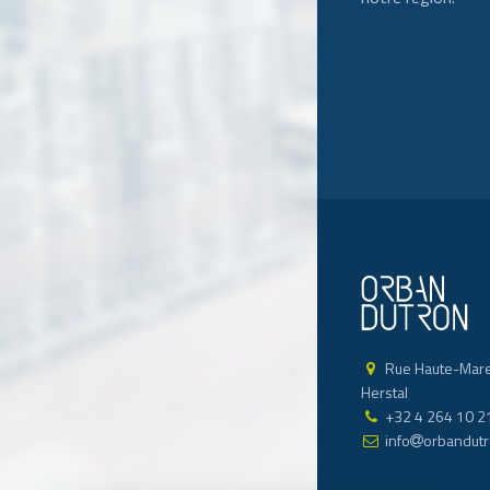
Rue Haute-Mare
Herstal
+32 4 264 10 2
info
orbandut