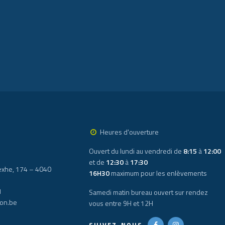
Heures d'ouverture
Ouvert du lundi au vendredi de
8:15
à
12:00
et de
12:30
à
17:30
xhe, 174 – 4040
16H30
maximum pour les enlèvements
1
Samedi matin bureau ouvert sur rendez
ron.be
vous entre 9H et 12H