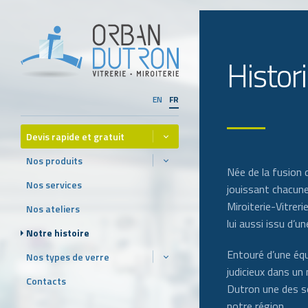
Histor
EN
FR
Devis rapide et gratuit
Nos produits
Née de la fusion 
Nos services
jouissant chacune
Miroiterie-Vitrer
Nos ateliers
lui aussi issu d’u
Notre histoire
Entouré d’une équ
Nos types de verre
judicieux dans un 
Contacts
Dutron une des so
notre région.